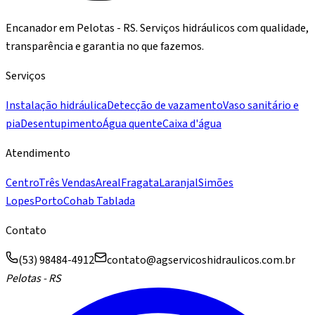
Encanador em Pelotas - RS. Serviços hidráulicos com qualidade,
transparência e garantia no que fazemos.
Serviços
Instalação hidráulica
Detecção de vazamento
Vaso sanitário e
pia
Desentupimento
Água quente
Caixa d'água
Atendimento
Centro
Três Vendas
Areal
Fragata
Laranjal
Simões
Lopes
Porto
Cohab Tablada
Contato
(53) 98484-4912
contato@agservicoshidraulicos.com.br
Pelotas - RS