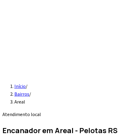
Início
Serviços
Instalação hidráulica
Detecção de vazamento
Vaso
sanitário e pia
Desentupimento
Água quente
Caixa d'água
Sobre
Contato
Solicite Orçamento
Início
/
Bairros
/
Areal
Atendimento local
Encanador em
Areal
- Pelotas RS