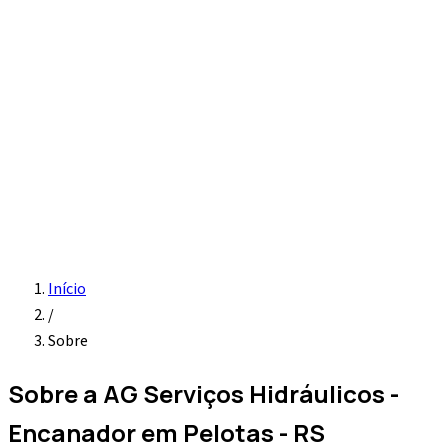
Início
Serviços
Instalação hidráulica
Detecção de vazamento
Vaso
sanitário e pia
Desentupimento
Água quente
Caixa d'água
Sobre
Contato
Solicite Orçamento
Início
/
Sobre
Sobre a
AG Serviços Hidráulicos
-
Encanador em Pelotas - RS