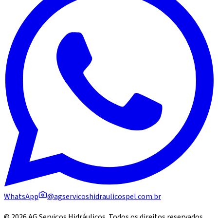
WhatsApp
@agservicoshidraulicospel.com.br
©
2026
AG Serviços Hidráulicos
. Todos os direitos reservados.