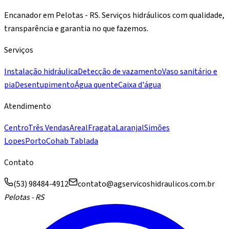
Encanador em Pelotas - RS. Serviços hidráulicos com qualidade,
transparência e garantia no que fazemos.
Serviços
Instalação hidráulica
Detecção de vazamento
Vaso sanitário e
pia
Desentupimento
Água quente
Caixa d'água
Atendimento
Centro
Três Vendas
Areal
Fragata
Laranjal
Simões
Lopes
Porto
Cohab Tablada
Contato
(53) 98484-4912
contato@agservicoshidraulicos.com.br
Pelotas - RS