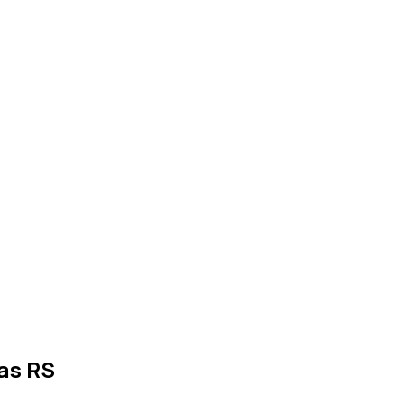
io e pia
Desentupimento
Água quente
Caixa d'água
as RS