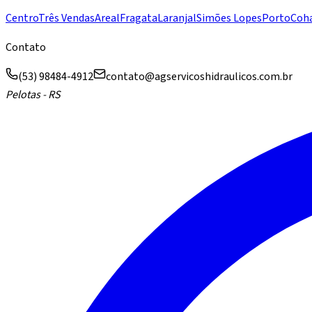
Centro
Três Vendas
Areal
Fragata
Laranjal
Simões Lopes
Porto
Coh
Contato
(53) 98484-4912
contato@agservicoshidraulicos.com.br
Pelotas - RS