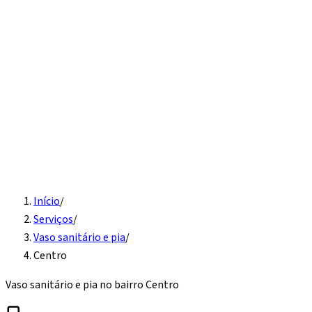
Início
Serviços
Instalação hidráulica
Detecção de vazamento
Vaso
sanitário e pia
Desentupimento
Água quente
Caixa d'água
Sobre
Contato
Solicite Orçamento
Início
/
Serviços
/
Vaso sanitário e pia
/
Centro
Vaso sanitário e pia
no bairro
Centro