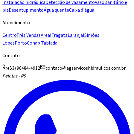
Instalação hidráulica
Detecção de vazamento
Vaso sanitário e
pia
Desentupimento
Água quente
Caixa d'água
Atendimento
Centro
Três Vendas
Areal
Fragata
Laranjal
Simões
Lopes
Porto
Cohab Tablada
Contato
(53) 98484-4912
contato@agservicoshidraulicos.com.br
Pelotas - RS