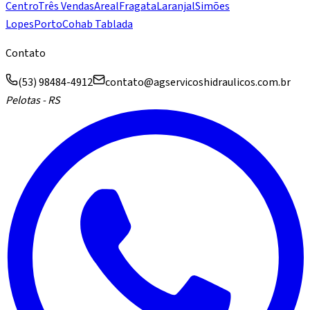
Centro
Três Vendas
Areal
Fragata
Laranjal
Simões
Lopes
Porto
Cohab Tablada
Contato
(53) 98484-4912
contato@agservicoshidraulicos.com.br
Pelotas - RS