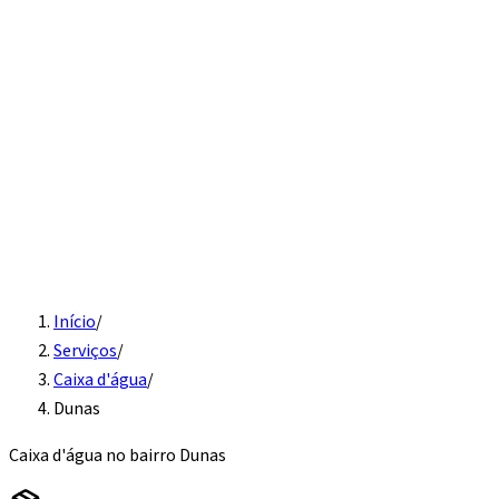
Início
Serviços
Instalação hidráulica
Detecção de vazamento
Vaso
sanitário e pia
Desentupimento
Água quente
Caixa d'água
Sobre
Contato
Solicite Orçamento
Início
/
Serviços
/
Caixa d'água
/
Dunas
Caixa d'água
no bairro
Dunas