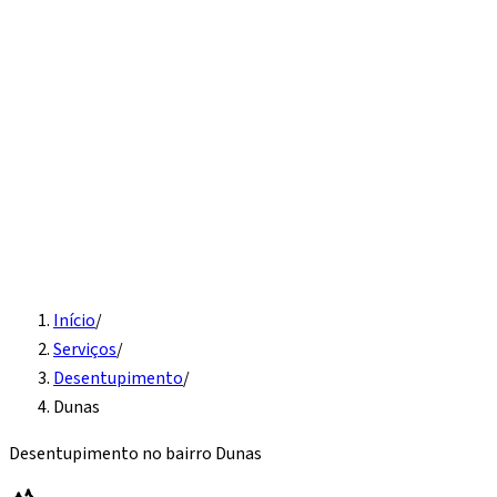
Início
Serviços
Instalação hidráulica
Detecção de vazamento
Vaso
sanitário e pia
Desentupimento
Água quente
Caixa d'água
Sobre
Contato
Solicite Orçamento
Início
/
Serviços
/
Desentupimento
/
Dunas
Desentupimento
no bairro
Dunas