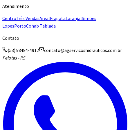
Atendimento
Centro
Três Vendas
Areal
Fragata
Laranjal
Simões
Lopes
Porto
Cohab Tablada
Contato
(53) 98484-4912
contato@agservicoshidraulicos.com.br
Pelotas - RS