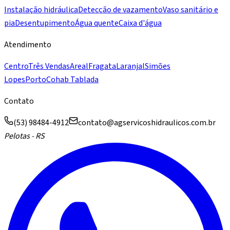
Instalação hidráulica
Detecção de vazamento
Vaso sanitário e
pia
Desentupimento
Água quente
Caixa d'água
Atendimento
Centro
Três Vendas
Areal
Fragata
Laranjal
Simões
Lopes
Porto
Cohab Tablada
Contato
(53) 98484-4912
contato@agservicoshidraulicos.com.br
Pelotas - RS