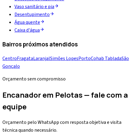
Vaso sanitário e pia
Desentupimento
Água quente
Caixa d'água
Bairros próximos atendidos
Centro
Fragata
Laranjal
Simões Lopes
Porto
Cohab Tablada
São
Gonçalo
Orçamento sem compromisso
Encanador em Pelotas — fale com a
equipe
Orçamento pelo WhatsApp com resposta objetiva e visita
técnica quando necessário.