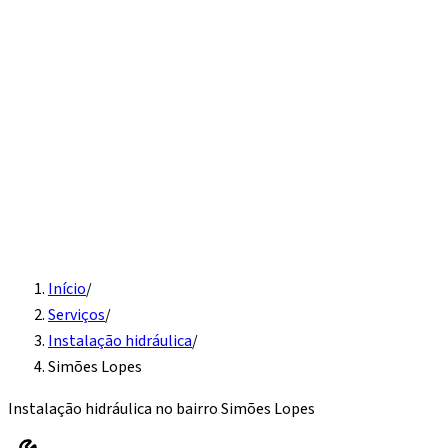
Início
Serviços
Instalação hidráulica
Detecção de vazamento
Vaso
sanitário e pia
Desentupimento
Água quente
Caixa d'água
Sobre
Contato
Solicite Orçamento
Início
/
Serviços
/
Instalação hidráulica
/
Simões Lopes
Instalação hidráulica
no bairro
Simões Lopes