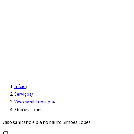
Início
Serviços
Instalação hidráulica
Detecção de vazamento
Vaso
sanitário e pia
Desentupimento
Água quente
Caixa d'água
Sobre
Contato
Solicite Orçamento
Início
/
Serviços
/
Vaso sanitário e pia
/
Simões Lopes
Vaso sanitário e pia
no bairro
Simões Lopes