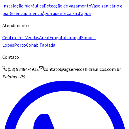
Instalação hidráulica
Detecção de vazamento
Vaso sanitário e
pia
Desentupimento
Água quente
Caixa d'água
Atendimento
Centro
Três Vendas
Areal
Fragata
Laranjal
Simões
Lopes
Porto
Cohab Tablada
Contato
(53) 98484-4912
contato@agservicoshidraulicos.com.br
Pelotas - RS