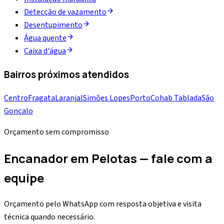
Detecção de vazamento
Desentupimento
Água quente
Caixa d'água
Bairros próximos atendidos
Centro
Fragata
Laranjal
Simões Lopes
Porto
Cohab Tablada
São
Gonçalo
Orçamento sem compromisso
Encanador em Pelotas — fale com a
equipe
Orçamento pelo WhatsApp com resposta objetiva e visita
técnica quando necessário.