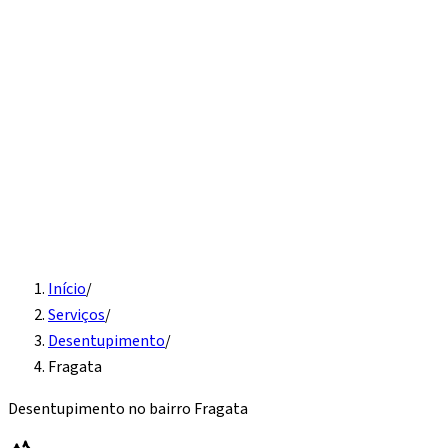
Início
Serviços
Instalação hidráulica
Detecção de vazamento
Vaso
sanitário e pia
Desentupimento
Água quente
Caixa d'água
Sobre
Contato
Solicite Orçamento
Início
/
Serviços
/
Desentupimento
/
Fragata
Desentupimento
no bairro
Fragata