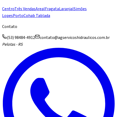
Centro
Três Vendas
Areal
Fragata
Laranjal
Simões
Lopes
Porto
Cohab Tablada
Contato
(53) 98484-4912
contato@agservicoshidraulicos.com.br
Pelotas - RS