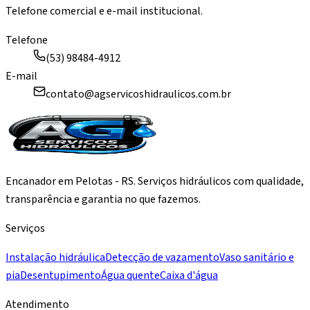
Telefone comercial e e-mail institucional.
Telefone
(53) 98484-4912
E-mail
contato@agservicoshidraulicos.com.br
Encanador em Pelotas - RS. Serviços hidráulicos com qualidade,
transparência e garantia no que fazemos.
Serviços
Instalação hidráulica
Detecção de vazamento
Vaso sanitário e
pia
Desentupimento
Água quente
Caixa d'água
Atendimento