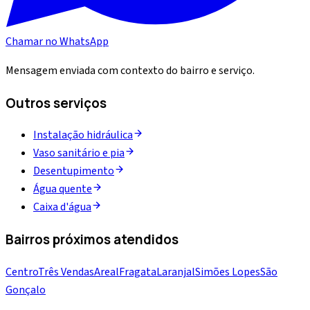
Chamar no WhatsApp
Mensagem enviada com contexto do bairro e serviço.
Outros serviços
Instalação hidráulica
Vaso sanitário e pia
Desentupimento
Água quente
Caixa d'água
Bairros próximos atendidos
Centro
Três Vendas
Areal
Fragata
Laranjal
Simões Lopes
São
Gonçalo