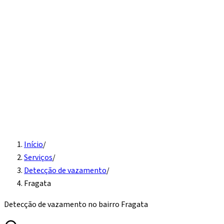
Início
Serviços
Instalação hidráulica
Detecção de vazamento
Vaso
sanitário e pia
Desentupimento
Água quente
Caixa d'água
Sobre
Contato
Solicite Orçamento
Início
/
Serviços
/
Detecção de vazamento
/
Fragata
Detecção de vazamento
no bairro
Fragata