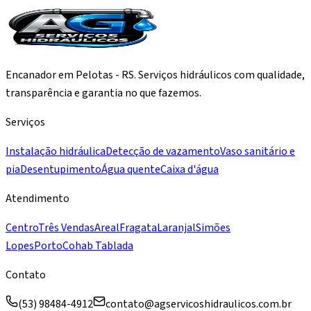
Encanador em Pelotas - RS. Serviços hidráulicos com qualidade,
transparência e garantia no que fazemos.
Serviços
Instalação hidráulica
Detecção de vazamento
Vaso sanitário e
pia
Desentupimento
Água quente
Caixa d'água
Atendimento
Centro
Três Vendas
Areal
Fragata
Laranjal
Simões
Lopes
Porto
Cohab Tablada
Contato
(53) 98484-4912
contato@agservicoshidraulicos.com.br