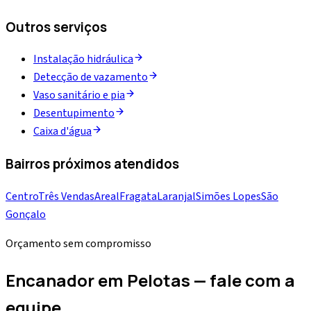
Outros serviços
Instalação hidráulica
Detecção de vazamento
Vaso sanitário e pia
Desentupimento
Caixa d'água
Bairros próximos atendidos
Centro
Três Vendas
Areal
Fragata
Laranjal
Simões Lopes
São
Gonçalo
Orçamento sem compromisso
Encanador em Pelotas — fale com a
equipe