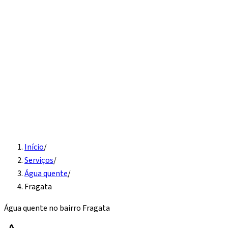
Início
Serviços
Instalação hidráulica
Detecção de vazamento
Vaso
sanitário e pia
Desentupimento
Água quente
Caixa d'água
Sobre
Contato
Solicite Orçamento
Início
/
Serviços
/
Água quente
/
Fragata
Água quente
no bairro
Fragata