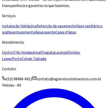
transparência e garantia no que fazemos.
Serviços
Instalação hidráulica
Detecção de vazamento
Vaso sanitário e
pia
Desentupimento
Água quente
Caixa d'água
Atendimento
Centro
Três Vendas
Areal
Fragata
Laranjal
Simões
Lopes
Porto
Cohab Tablada
Contato
(53) 98484-4912
contato@agservicoshidraulicos.com.br
Pelotas - RS